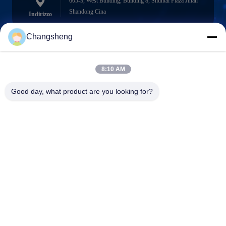
605-3, West Building, Building 8, Shuntai Plaza Jinan
Shandong Cina
Indirizzo
Changsheng
roger@decorationsculpture.com
8:10 AM
Email
Good day, what product are you looking for?
0086-189-5315-9173
Telefono
Shandong Changsheng Sculpture Art Co., Ltd.