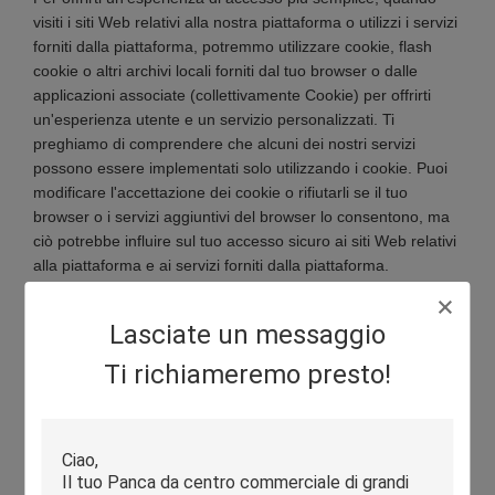
visiti i siti Web relativi alla nostra piattaforma o utilizzi i servizi
forniti dalla piattaforma, potremmo utilizzare cookie, flash
cookie o altri archivi locali forniti dal tuo browser o dalle
applicazioni associate (collettivamente Cookie) per offrirti
un'esperienza utente e un servizio personalizzati. Ti
preghiamo di comprendere che alcuni dei nostri servizi
possono essere implementati solo utilizzando i cookie. Puoi
modificare l'accettazione dei cookie o rifiutarli se il tuo
browser o i servizi aggiuntivi del browser lo consentono, ma
ciò potrebbe influire sul tuo accesso sicuro ai siti Web relativi
alla piattaforma e ai servizi forniti dalla piattaforma.
Protezione delle tue Informazioni Personali
Lasciate un messaggio
Al fine di proteggere la sicurezza delle tue informazioni, ci
Ti richiameremo presto!
impegniamo ad adottare tutte le misure di sicurezza
ragionevoli per proteggere le tue informazioni, in caso di fuga
di informazioni, danni o perdite, inclusi, a titolo
esemplificativo, SSL, archiviazione crittografata delle
informazioni, controllo degli accessi al data center. Gestiamo