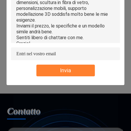
anche rigorosamente i dipendenti o gli appaltatori esterni che
potrebbero essere esposti alle tue informazioni, inclusi, a
titolo esemplificativo, la firma di accordi di riservatezza con
loro, l'adozione di diversi controlli di autorità a seconda della
posizione e il monitoraggio delle loro operazioni.
Protezione dei Minori
Attribuiamo importanza alla protezione delle informazioni
personali dei minori. Se sei un minore, ti suggeriamo di
chiedere al tuo tutore di leggere attentamente questa
Invia
informativa sulla privacy e di utilizzare i nostri servizi o fornirci
informazioni previa autorizzazione del tuo tutore.
Contatto