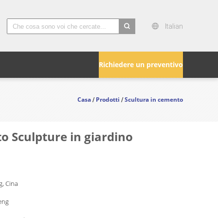
Italian
search
Richiedere un preventivo
Casa
Prodotti
Scultura in cemento
/
/
o Sculpture in giardino
, Cina
eng