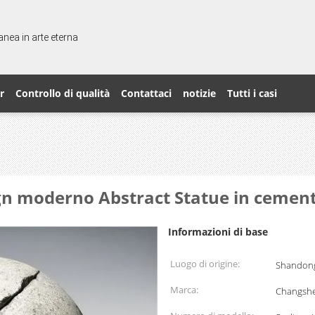
nea in arte eterna
r
Controllo di qualità
Contattaci
notizie
Tutti i casi
ign moderno Abstract Statue in cement
Informazioni di base
Luogo di origine:
Shandong
Marca:
Changsh