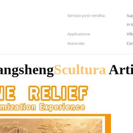
Servizio post-vendita:
Sup
in l
Applicazione:
Vill
Materiale:
Con
angsheng
Scultura
Arti